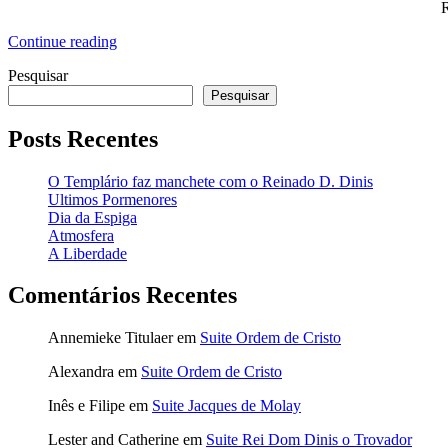
R
“O
Continue reading
Templário
Pesquisar
faz
manchete
Pesquisar
com
o
Posts Recentes
Reinado
D.
O Templário faz manchete com o Reinado D. Dinis
Dinis”
Ultimos Pormenores
Dia da Espiga
Atmosfera
A Liberdade
Comentários Recentes
Annemieke Titulaer
em
Suite Ordem de Cristo
Alexandra
em
Suite Ordem de Cristo
Inês e Filipe
em
Suite Jacques de Molay
Lester and Catherine
em
Suite Rei Dom Dinis o Trovador