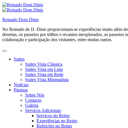
Skip
to
content
Reinado Dom Dinis
No Reinado de D. Dinis proporcionam-se experiências muito além do si
desertas, os passeios por trilhos e recantos inexplorados, os passei
colaboração e participação dos visitantes, entre muitas outras.
Suites
Suites Vista Clássica
Suites Vista em Lista
Suites Vista em Rede
Suites Vista Minimalista
Notícias
Páginas
Sobre Nós
Contacto
Galeria
Serviços Adicionais
Serviços do Reino
Experiências no Reino
Refeições no Reino