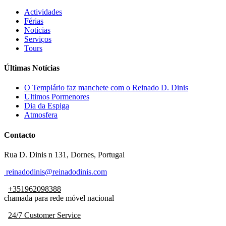
Actividades
Férias
Notícias
Serviços
Tours
Últimas Notícias
O Templário faz manchete com o Reinado D. Dinis
Ultimos Pormenores
Dia da Espiga
Atmosfera
Contacto
Rua D. Dinis n 131, Dornes, Portugal
reinadodinis@reinadodinis.com
+351962098388
chamada para rede móvel nacional
24/7 Customer Service