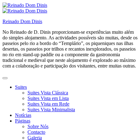
Skip
to
content
Reinado Dom Dinis
No Reinado de D. Dinis proporcionam-se experiências muito além
do simples alojamento. As actividades possíveis são muitas, desde os
passeios pelo rio a bordo do “Templário”, os piqueniques nas ilhas
desertas, os passeios por trilhos e recantos inexplorados, os passeios
no rio em stand-up paddle ou a componente da gastronomia
tradicional e medieval que neste alojamento é explorado ao máximo
com a colaboração e participação dos visitantes, entre muitas outras.
Suites
Suites Vista Clássica
Suites Vista em Lista
Suites Vista em Rede
Suites Vista Minimalista
Notícias
Páginas
Sobre Nós
Contacto
Galeria