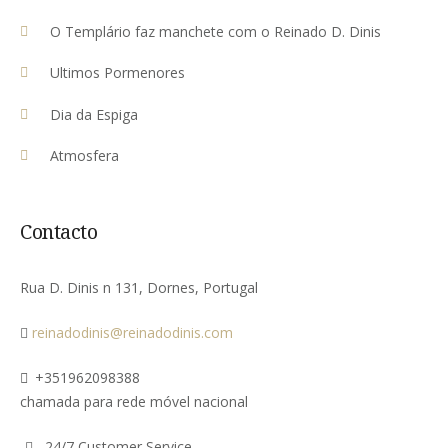
O Templário faz manchete com o Reinado D. Dinis
Ultimos Pormenores
Dia da Espiga
Atmosfera
Contacto
Rua D. Dinis n 131, Dornes, Portugal
reinadodinis@reinadodinis.com
+351962098388
chamada para rede móvel nacional
24/7 Customer Service