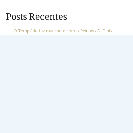
Posts Recentes
O Templário faz manchete com o Reinado D. Dinis
Ultimos Pormenores
Dia da Espiga
Atmosfera
A Liberdade
Comentários Recentes
Annemieke Titulaer
em
Suite Ordem de Cristo
Alexandra
em
Suite Ordem de Cristo