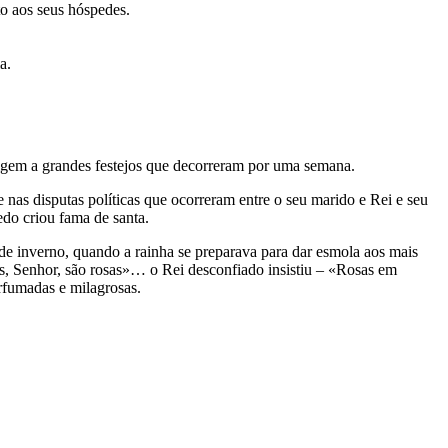
to aos seus hóspedes.
a.
rigem a grandes festejos que decorreram por uma semana.
as disputas políticas que ocorreram entre o seu marido e Rei e seu
edo criou fama de santa.
 de inverno, quando a rainha se preparava para dar esmola aos mais
s, Senhor, são rosas»… o Rei desconfiado insistiu – «Rosas em
rfumadas e milagrosas.