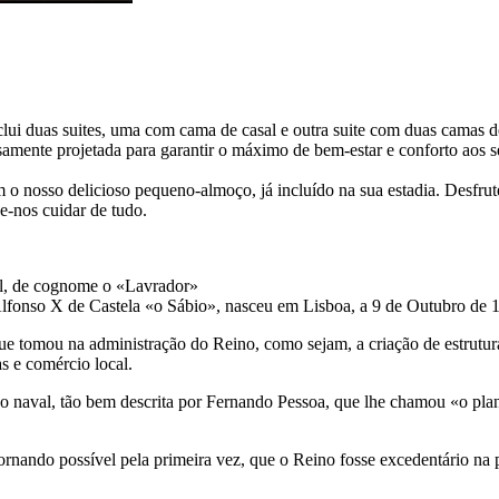
inclui duas suites, uma com cama de casal e outra suite com duas camas d
osamente projetada para garantir o máximo de bem-estar e conforto aos 
 nosso delicioso pequeno-almoço, já incluído na sua estadia. Desfrut
e-nos cuidar de tudo.
l, de cognome o «Lavrador»
e Alfonso X de Castela «o Sábio», nasceu em Lisboa, a 9 de Outubro de
 tomou na administração do Reino, como sejam, a criação de estrutura
s e comércio local.
ão naval, tão bem descrita por Fernando Pessoa, que lhe chamou «o plan
ornando possível pela primeira vez, que o Reino fosse excedentário na 