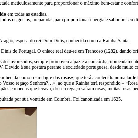
ojetada meticulosamente para proporcionar o máximo bem-estar e confor
ído
em todas as estadias.
todos os gostos, preparadas para proporcionar energia e sabor ao seu di
ragão, esposa do rei Dom Dinis, conhecida como a Rainha Santa.
 Dinis de Portugal. O enlace real deu-se em Trancoso (1282), dando o
 desfavorecidos, sempre promoveu a paz e a concórdia, nomeadamente n
 IV. Devido à sua postura perante a sociedade portuguesa, desde muito c
u conhecida como o «milagre das rosas», que terá acontecido numa tarde
s no Vosso regaço Senhora?…», ao que a Rainha terá respondido – «Rosa
pães e moedas que levava, do seu regaço saíram rosas, muitas rosas pe
pultada por sua vontade em Coimbra. Foi canonizada em 1625.