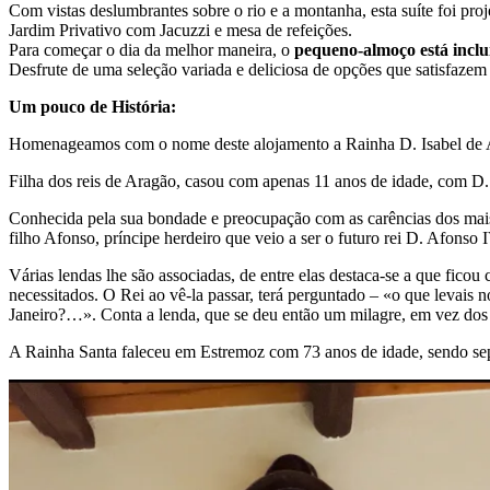
Com vistas deslumbrantes sobre o rio e a montanha, esta suíte foi pr
Jardim Privativo com Jacuzzi e mesa de refeições.
Para começar o dia da melhor maneira, o
pequeno-almoço está inclu
Desfrute de uma seleção variada e deliciosa de opções que satisfazem 
Um pouco de História:
Homenageamos com o nome deste alojamento a Rainha D. Isabel de A
Filha dos reis de Aragão, casou com apenas 11 anos de idade, com D.
Conhecida pela sua bondade e preocupação com as carências dos mais
filho Afonso, príncipe herdeiro que veio a ser o futuro rei D. Afonso
Várias lendas lhe são associadas, de entre elas destaca-se a que fico
necessitados. O Rei ao vê-la passar, terá perguntado – «o que levai
Janeiro?…». Conta a lenda, que se deu então um milagre, em vez dos 
A Rainha Santa faleceu em Estremoz com 73 anos de idade, sendo se