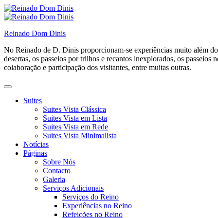
Skip
to
content
Reinado Dom Dinis
No Reinado de D. Dinis proporcionam-se experiências muito além do si
desertas, os passeios por trilhos e recantos inexplorados, os passei
colaboração e participação dos visitantes, entre muitas outras.
Suites
Suites Vista Clássica
Suites Vista em Lista
Suites Vista em Rede
Suites Vista Minimalista
Notícias
Páginas
Sobre Nós
Contacto
Galeria
Serviços Adicionais
Serviços do Reino
Experiências no Reino
Refeições no Reino