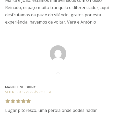
Marta e João, estamos maravilhados com o nosso
Rated
5
out
of
5
.
Reinado, espaço muito tranquilo e diferenciador, aqui
desfrutamos da paz e do silêncio, gratos por esta
experiência, havemos de voltar. Vera e António
MANUEL VITORINO
SETEMBRO 1, 2025 ÀS 7:18 PM
Lugar pitoresco, uma pérola onde podes nadar
Rated
5
out