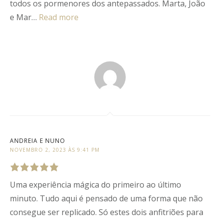
todos os pormenores dos antepassados. Marta, João
e Mar…
Read more
ANDREIA E NUNO
NOVEMBRO 2, 2023 ÀS 9:41 PM
Uma experiência mágica do primeiro ao último
Rated
5
out
of
5
.
minuto. Tudo aqui é pensado de uma forma que não
consegue ser replicado. Só estes dois anfitriões para