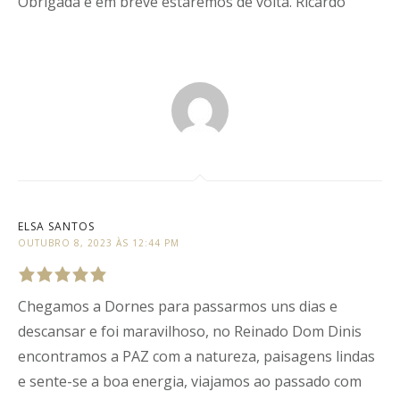
Obrigada e em breve estaremos de volta. Ricardo
ELSA SANTOS
OUTUBRO 8, 2023 ÀS 12:44 PM
Chegamos a Dornes para passarmos uns dias e
Rated
5
out
of
5
.
descansar e foi maravilhoso, no Reinado Dom Dinis
encontramos a PAZ com a natureza, paisagens lindas
e sente-se a boa energia, viajamos ao passado com