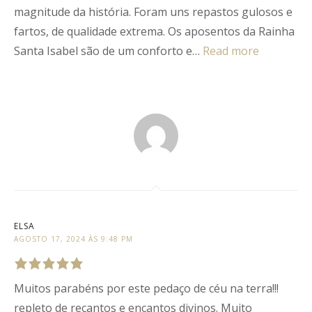
magnitude da história. Foram uns repastos gulosos e
fartos, de qualidade extrema. Os aposentos da Rainha
Santa Isabel são de um conforto e…
Read more
ELSA
AGOSTO 17, 2024 ÀS 9:48 PM
Muitos parabéns por este pedaço de céu na terra!!!
Rated
5
out
of
5
.
repleto de recantos e encantos divinos. Muito