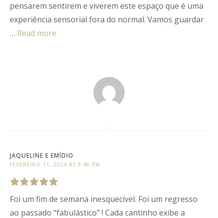
pensarem sentirem e viverem este espaço que é uma
experiência sensorial fora do normal. Vamos guardar
…
Read more
JAQUELINE E EMÍDIO
FEVEREIRO 11, 2024 ÀS 9:46 PM
Foi um fim de semana inesquecível. Foi um regresso
Rated
5
out
of
5
.
ao passado “fabulástico” ! Cada cantinho exibe a