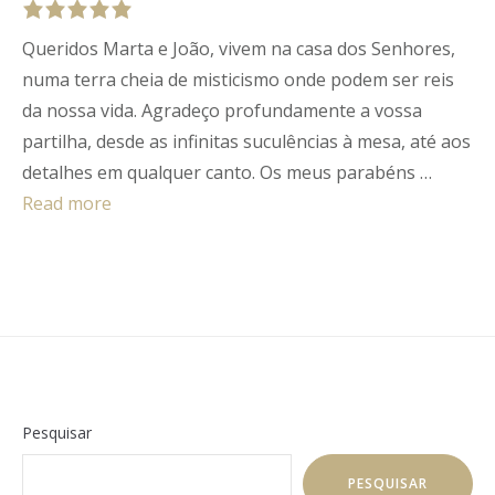
Queridos Marta e João, vivem na casa dos Senhores,
Rated
5
out
of
5
.
numa terra cheia de misticismo onde podem ser reis
da nossa vida. Agradeço profundamente a vossa
partilha, desde as infinitas suculências à mesa, até aos
detalhes em qualquer canto. Os meus parabéns …
Read more
Pesquisar
PESQUISAR