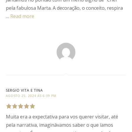
pela fabulosa Marta. A decoração, o conceito, respira
…
Read more
SERGIO VITA E TINA
AGOSTO 25, 2024 ÀS 6:39 PM
Muita era a expectativa para vos querer visitar, até
Rated
5
out
of
5
.
pela narrativa, imaginávamos saber o que íamos