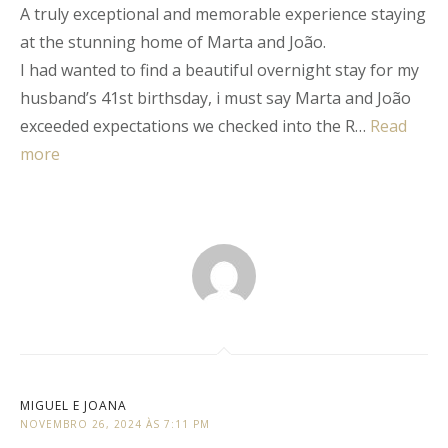
A truly exceptional and memorable experience staying
Rated
5
out
of
5
.
at the stunning home of Marta and João.
I had wanted to find a beautiful overnight stay for my
husband’s 41st birthsday, i must say Marta and João
exceeded expectations we checked into the R…
Read
more
MIGUEL E JOANA
NOVEMBRO 26, 2024 ÀS 7:11 PM