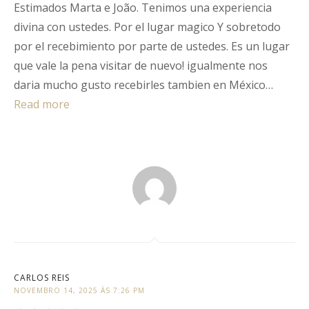
Estimados Marta e João. Tenimos una experiencia
Rated
5
out
of
5
.
divina con ustedes. Por el lugar magico Y sobretodo
por el recebimiento por parte de ustedes. Es un lugar
que vale la pena visitar de nuevo! igualmente nos
daria mucho gusto recebirles tambien en México…
Read more
CARLOS REIS
NOVEMBRO 14, 2025 ÀS 7:26 PM