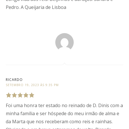
Pedro. A Queijaria de Lisboa
RICARDO
SETEMBRO 19, 2023 ÀS 9:35 PM
Foi uma honra ter estado no reinado de D. Dinis com a
Rated
5
out
of
5
.
minha família e ser hóspede do meu irmão de alma e
da Marta que nos receberam como reis e rainhas.