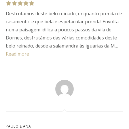
Desfrutamos deste belo reinado, enquanto prenda de
Rated
5
out
of
5
.
casamento. e que bela e espetacular prenda! Envolta
numa paisagem idílica a poucos passos da vila de
Dornes, desfrutámos das várias comodidades deste
belo reinado, desde a salamandra às iguarias da M…
Read more
PAULO E ANA