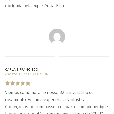
obrigada pela experiência. Elsa
CARLA E FRANCISCO
AGOSTO 22, 2024 ÀS 9:52 PM
Viemos comemorar o nosso 32º aniversário de
Rated
5
out
of
5
.
casamento. Foi uma experiência fantástica.
Começámos por um passeio de barco com piquenique.
Jantámos no pontão com um menu digno de “Chef”