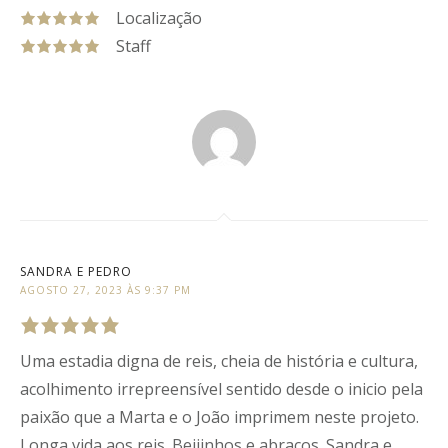
Rated
5
out
Localização
of
5
based
Rated
5
out
on
16
Staff
of
5
based
reviews.
Rated
5
out
on
16
of
5
based
reviews.
on
16
reviews.
SANDRA E PEDRO
AGOSTO 27, 2023 ÀS 9:37 PM
Uma estadia digna de reis, cheia de história e cultura,
Rated
5
out
of
5
.
acolhimento irrepreensível sentido desde o inicio pela
paixão que a Marta e o João imprimem neste projeto.
Longa vida aos reis. Beijinhos e abraços. Sandra e