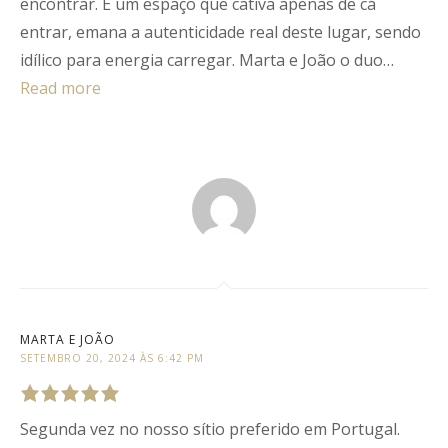
encontrar. É um espaço que cativa apenas de cá
entrar, emana a autenticidade real deste lugar, sendo
idílico para energia carregar. Marta e João o duo…
Read more
MARTA E JOÃO
SETEMBRO 20, 2024 ÀS 6:42 PM
Segunda vez no nosso sítio preferido em Portugal.
Rated
5
out