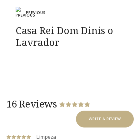
Navegação
PREVIOUS
de
Casa Rei Dom Dinis o
artigos
Lavrador
16 Reviews
Rated
5
out
of
5
based
WRITE A REVIEW
on
16
reviews.
Limpeza