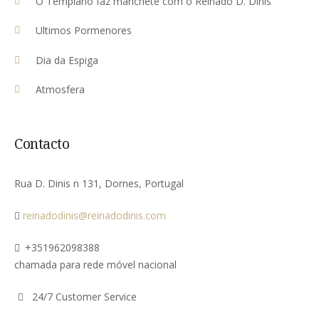
O Templário faz manchete com o Reinado D. Dinis
Ultimos Pormenores
Dia da Espiga
Atmosfera
Contacto
Rua D. Dinis n 131, Dornes, Portugal
reinadodinis@reinadodinis.com
+351962098388
chamada para rede móvel nacional
24/7 Customer Service