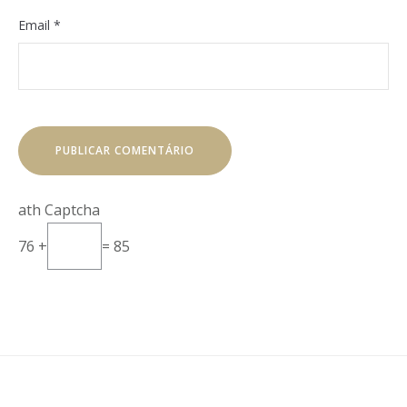
Email
*
Math Captcha
76 +
= 85