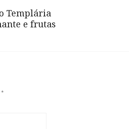
o Templária
ante e frutas
m
*