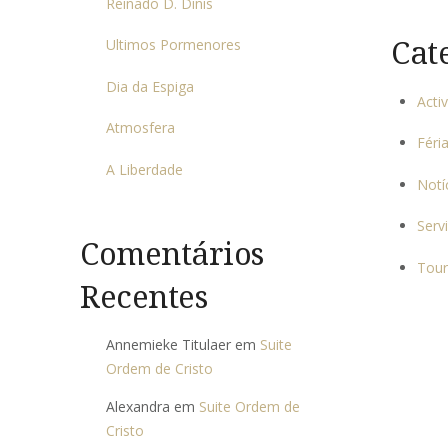
Reinado D. Dinis
Cat
Ultimos Pormenores
Dia da Espiga
Acti
Atmosfera
Féri
A Liberdade
Notí
Serv
Comentários
Tour
Recentes
Annemieke Titulaer
em
Suite
Ordem de Cristo
Alexandra
em
Suite Ordem de
Cristo