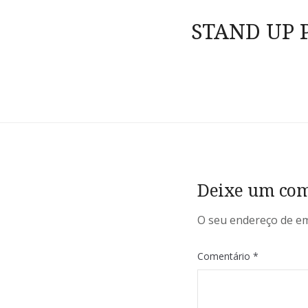
de
STAND UP 
artigos
Deixe um com
O seu endereço de em
Comentário
*