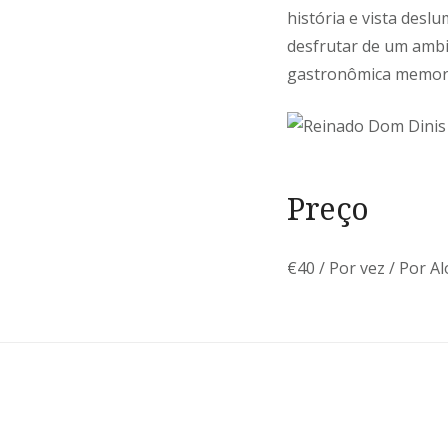
história e vista desl
desfrutar de um ambi
gastronômica memoráv
Preço
€
40
/ Por vez / Por A
Navegação