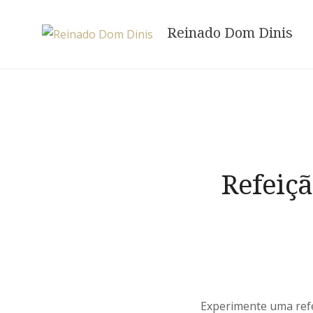
Skip
to
Reinado Dom Dinis
content
Refeiç
Experimente uma refe