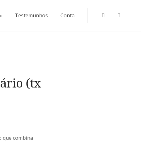
Testemunhos
Conta
Instagram
Faceboo
rio (tx
vo que combina