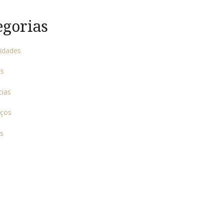
egorias
vidades
as
cias
iços
s