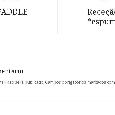
PADDLE
Receçã
*espum
entário
ail não será publicado.
Campos obrigatórios marcados co