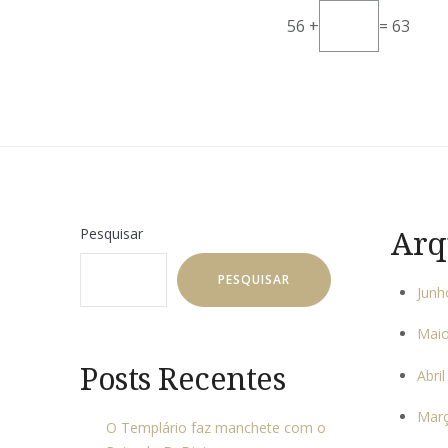
56 +
= 63
Arq
Pesquisar
PESQUISAR
Junh
Maio
Posts Recentes
Abri
Mar
O Templário faz manchete com o