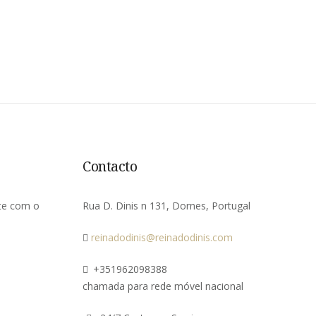
Contacto
te com o
Rua D. Dinis n 131, Dornes, Portugal
reinadodinis@reinadodinis.com
+351962098388
chamada para rede móvel nacional