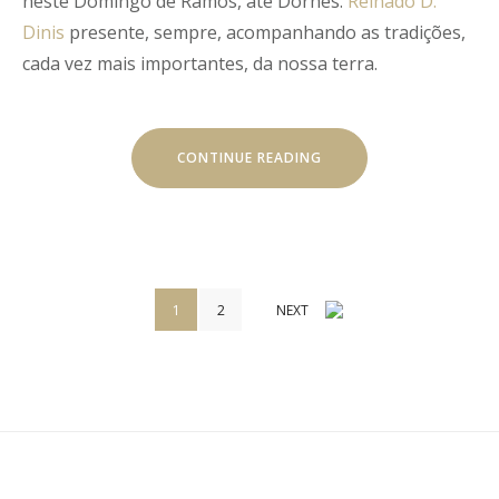
neste Domingo de Ramos, até Dornes.
Reinado D.
Dinis
presente, sempre, acompanhando as tradições,
cada vez mais importantes, da nossa terra.
“VIA
CONTINUE READING
SACRA”
Paginação
1
2
NEXT
dos
conteúdos