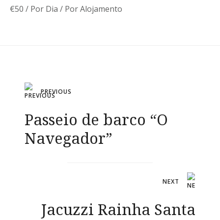
€
50
/ Por Dia / Por Alojamento
Navegação
PREVIOUS
de
Passeio de barco “O
artigos
Navegador”
NEXT
Jacuzzi Rainha Santa