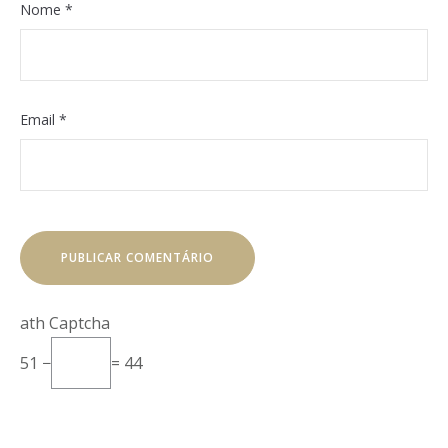
Nome
*
Email
*
Math Captcha
51 −
= 44