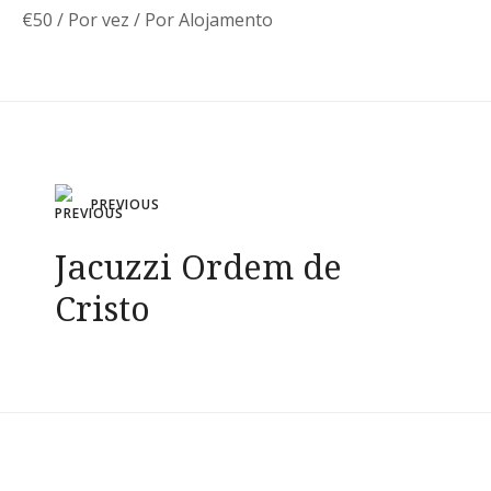
€
50
/ Por vez / Por Alojamento
Navegação
PREVIOUS
de
Jacuzzi Ordem de
artigos
Cristo